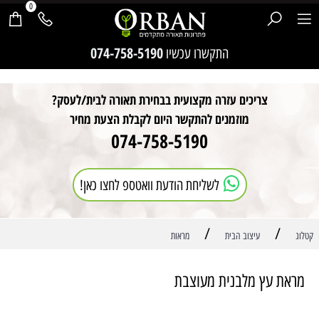
0
חילתו
074-758-5190
התקשרו עכשיו
ל
ף
ינטרנט,
צריכים עזרה מקצועית בבחירת תאורה לבית/לעסק?
חץ
נטר
מוזמנים להתקשר היום לקבלת הצעת מחיר
די
074-758-5190
עבור
אזור
וכן
רכזי
לשליחת הודעת וואטספ לחצו כאן!
/
/
קטלוג
עיצוב הבית
מראות
מראת עץ מלבנית מעוצבת