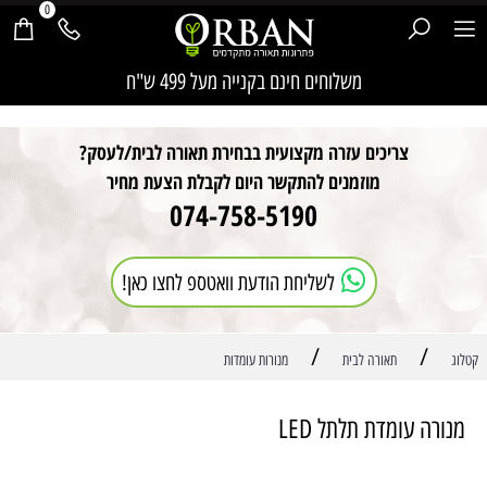
0
חילתו
משלוחים חינם בקנייה מעל 499 ש"ח
ל
ף
ינטרנט,
צריכים עזרה מקצועית בבחירת תאורה לבית/לעסק?
חץ
נטר
מוזמנים להתקשר היום לקבלת הצעת מחיר
די
074-758-5190
עבור
אזור
וכן
רכזי
לשליחת הודעת וואטספ לחצו כאן!
/
/
קטלוג
תאורה לבית
מנורות עומדות
מנורה עומדת תלתל LED