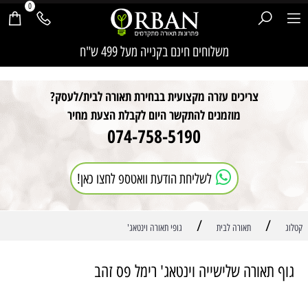
0
חילתו
משלוחים חינם בקנייה מעל 499 ש"ח
ל
ף
ינטרנט,
צריכים עזרה מקצועית בבחירת תאורה לבית/לעסק?
חץ
נטר
מוזמנים להתקשר היום לקבלת הצעת מחיר
די
074-758-5190
עבור
אזור
וכן
רכזי
לשליחת הודעת וואטספ לחצו כאן!
/
/
קטלוג
תאורה לבית
גופי תאורה וינטאג'
גוף תאורה שלישייה וינטאג' רימל פס זהב