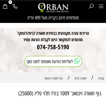
0
חילתו
משלוחים חינם בקנייה מעל 499 ש"ח
ל
ף
ינטרנט,
צריכים עזרה מקצועית בבחירת תאורה לבית/לעסק?
חץ
נטר
מוזמנים להתקשר היום לקבלת הצעת מחיר
די
074-758-5190
עבור
אזור
וכן
רכזי
לשליחת הודעת וואטספ לחצו כאן!
/
/
קטלוג
תאורה לבית
גופי תאורה וינטאג'
גוף תאורה וינטאג' 1009 בודד תלוי פליז (25000)